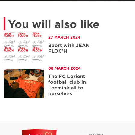
You will also like
27 MARCH 2024
Sport with JEAN
FLOC’H
the article
08 MARCH 2024
The FC Lorient
football club in
Locminé all to
ourselves
the article