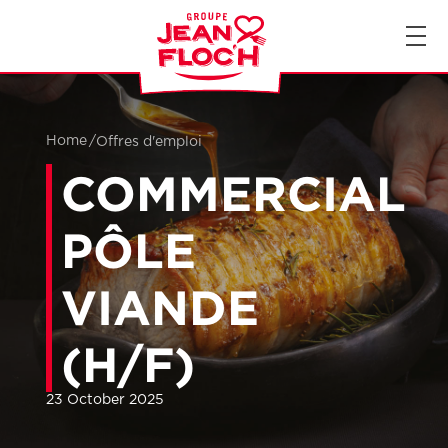
FR
EN
Home
/
Offres d'emploi
COMMERCIAL
PÔLE
VIANDE
(H/F)
23 October 2025