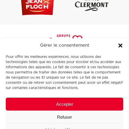
Gérer le consentement
Pour offrir les meilleures expériences, nous utilisons des
technologies telles que les cookies pour stocker et/ou accéder aux
The group
informations des appareils. Le fait de consentir à ces technologies
Our business sectors
nous permettra de traiter des données telles que le comportement
Our brands
de navigation ou les ID uniques sur ce site. Le fait de ne pas
Our commitments
consentir ou de retirer son consentement peut avoir un effet négatif
Careers
sur certaines caractéristiques et fonctions.
Contact us
News
Collaborate area
FAQ
Accepter
Refuser