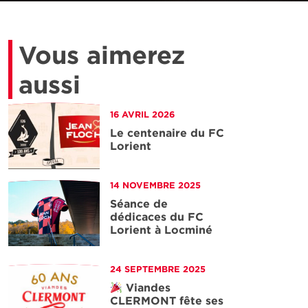
Vous aimerez
aussi
16 AVRIL 2026
Le centenaire du FC
Lorient
'article
14 NOVEMBRE 2025
Séance de
dédicaces du FC
Lorient à Locminé
'article
24 SEPTEMBRE 2025
Viandes
CLERMONT fête ses