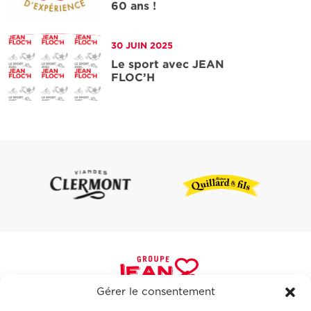
60 ans !
'article
30 JUIN 2025
Le sport avec JEAN
FLOC’H
'article
Gérer le consentement