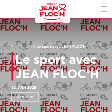
FR
EN
Le sport avec JEAN FLOC’H
Accueil
/
Blog
/
Le sport avec
JEAN FLOC’H
30 JUIN 2025
Actualité