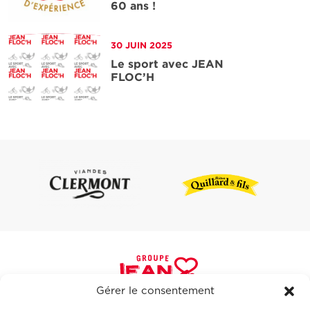
60 ans !
'article
30 JUIN 2025
Le sport avec JEAN
FLOC’H
'article
Gérer le consentement