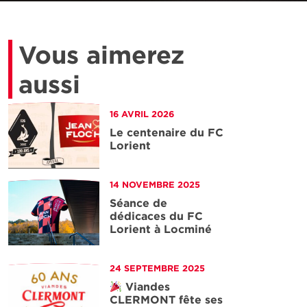
Vous aimerez
aussi
16 AVRIL 2026
Le centenaire du FC
Lorient
'article
14 NOVEMBRE 2025
Séance de
dédicaces du FC
Lorient à Locminé
'article
24 SEPTEMBRE 2025
Viandes
CLERMONT fête ses